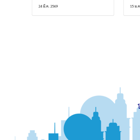
24 มี.ค. 2569
15 ม.ค
โ