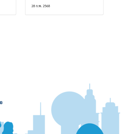
28 ก.พ. 2568
่อ