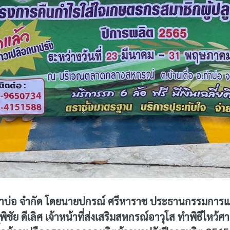
ท่าบ่อ จำกัด โดยนายปกรณ์ ศรีหาราช ประธานกรรมการแ
พิชัย ดีเลิศ เจ้าหน้าที่ส่งเสริมสหกรณ์อาวุโส ทำพิธีไห