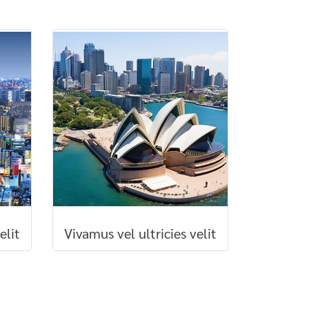
elit
Vivamus vel ultricies velit