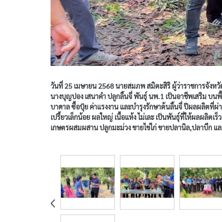
วันที่ 25 เมษายน 2568 นายสมภพ สมิตะสิริ ผู้ว่าราชการจังห
นางบุญปอง เสนาคำ ปลูกลิ้นจี่ พันธุ์ นพ.1 เป็นอาชีพเสริม 
บาดาล ซื้อปุ๋ย ค่าแรงงาน และบำรุงรักษาต้นลิ้นจี่ ปีผลผลิตที่ผ
เปรี้ยวเล็กน้อย ผลใหญ่ เนื้อแห้ง ไม่เละ เป็นพันธุ์ที่ให้ผลผ
เกษตรผสมผสาน ปลูกมะม่วง ขายไข่ไก่ ขายปลานิล,ปลาบึก และขาย